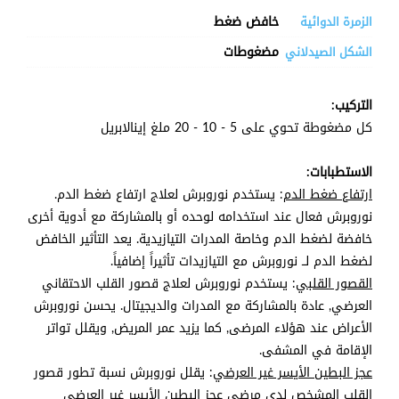
خافض ضغط
الزمرة الدوائية
مضغوطات
الشكل الصيدلاني
التركيب:
كل مضغوطة تحوي على 5 - 10 - 20 ملغ إينالابريل
الاستطبابات:
ارتفاع ضغط الدم
: يستخدم نوروبرش لعلاج ارتفاع ضغط الدم.
نوروبرش فعال عند استخدامه لوحده أو بالمشاركة مع أدوية أخرى
خافضة لضغط الدم وخاصة المدرات التيازيدية. يعد التأثير الخافض
لضغط الدم لــ نوروبرش مع التيازيدات تأثيراً إضافياً.
القصور القلبي
: يستخدم نوروبرش لعلاج قصور القلب الاحتقاني
العرضي, عادة بالمشاركة مع المدرات والديجيتال. يحسن نوروبرش
الأعراض عند هؤلاء المرضى, كما يزيد عمر المريض, ويقلل تواتر
الإقامة في المشفى.
عجز البطين الأيسر غير العرضي
: يقلل نوروبرش نسبة تطور قصور
القلب المشخص لدى مرضى عجز البطين الأيسر غير العرضي