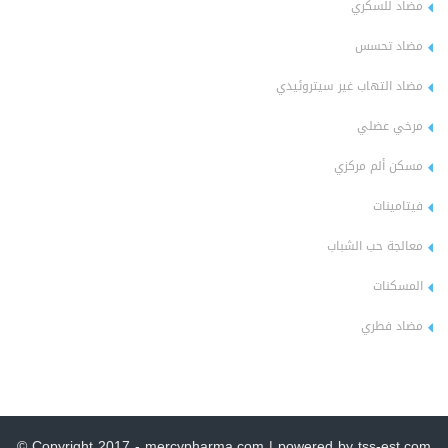
مضاد للسكري
مضاد تحسس
مضاد التهاب غير سيتروئيدي
مرخي عضلي
مسكن ألم مركزي
فيتامينات
معالجة حب الشباب
المسكنات
مضاد فطري
© Copyright 2017 - mercypharma.com | powered by tss-est.com